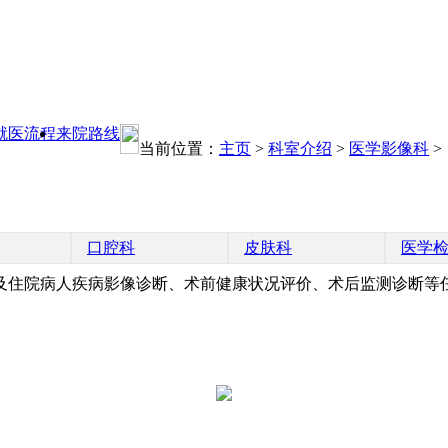
就医流程
来院路线
当前位置：
主页
>
科室介绍
>
医学影像科
>
口腔科
皮肤科
医学
及住院病人疾病影像诊断、术前健康状况评价、术后监测诊断等任