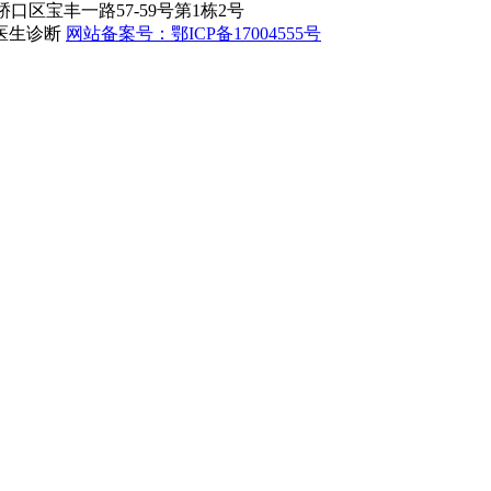
系地址：硚口区宝丰一路57-59号第1栋2号
医生诊断
网站备案号：鄂ICP备17004555号